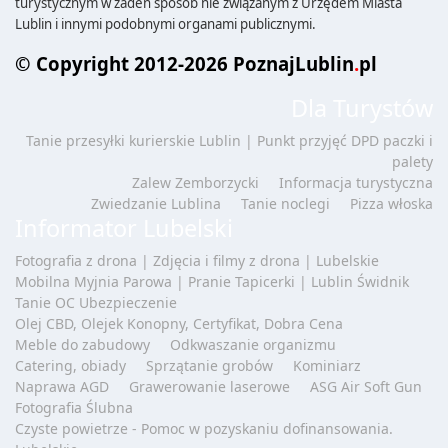
turystycznym w żaden sposób nie związanym z Urzędem Miasta
Lublin i innymi podobnymi organami publicznymi.
© Copyright 2012-2026 PoznajLublin
.
pl
Dla Turystów
Tanie przesyłki kurierskie Lublin | Punkt przyjęć DPD paczki i
palety
Zalew Zemborzycki
Informacja turystyczna
Zwiedzanie Lublina
Tanie noclegi
Pizza włoska
Informator Lubelski
Fotografia z drona | Zdjęcia i filmy z drona | Lubelskie
Mobilna Myjnia Parowa | Pranie Tapicerki | Lublin Świdnik
Tanie OC Ubezpieczenie
Olej CBD, Olejek Konopny, Certyfikat, Dobra Cena
Meble do zabudowy
Odkwaszanie organizmu
Catering, obiady
Sprzątanie grobów
Kominiarz
Naprawa AGD
Grawerowanie laserowe
ASG Air Soft Gun
Fotografia Ślubna
Czyste powietrze - Pomoc w pozyskaniu dofinansowania.