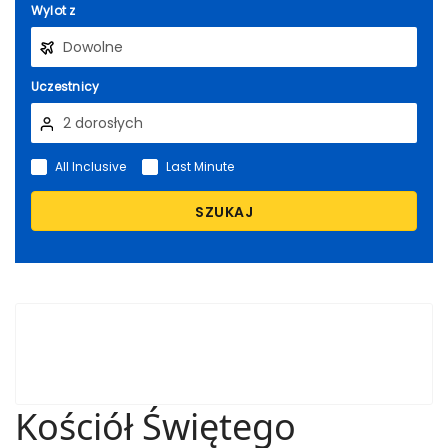
Wylot z
Uczestnicy
All Inclusive
Last Minute
SZUKAJ
Kościół Świętego