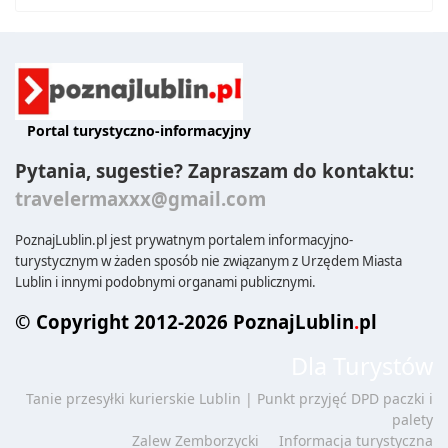
Portal turystyczno-informacyjny
Pytania, sugestie? Zapraszam do kontaktu:
travelermaxxx@gmail.com
PoznajLublin.pl jest prywatnym portalem informacyjno-
turystycznym w żaden sposób nie związanym z Urzędem Miasta
Lublin i innymi podobnymi organami publicznymi.
© Copyright 2012-2026 PoznajLublin
.
pl
Dla Turystów
Tanie przesyłki kurierskie Lublin | Punkt przyjęć DPD paczki i
palety
Zalew Zemborzycki
Informacja turystyczna