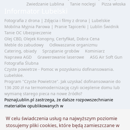
Zwiedzanie Lublina
Tanie noclegi
Pizza włoska
Informator Lubelski
Fotografia z drona | Zdjęcia i filmy z drona | Lubelskie
Mobilna Myjnia Parowa | Pranie Tapicerki | Lublin Świdnik
Tanie OC Ubezpieczenie
Olej CBD, Olejek Konopny, Certyfikat, Dobra Cena
Meble do zabudowy
Odkwaszanie organizmu
Catering, obiady
Sprzątanie grobów
Kominiarz
Naprawa AGD
Grawerowanie laserowe
ASG Air Soft Gun
Fotografia Ślubna
Czyste powietrze - Pomoc w pozyskaniu dofinansowania.
Lubelskie.
Program "Czyste Powietrze". Jak uzyskać dofinansowanie do
136 200 zł na termomodernizację czyli ocieplenie domu lub
wymianę starego pieca na nowe źródło?
PoznajLublin.pl zastrzega, że dalsze rozpowszechnianie
materiałów opublikowanych w
portalu
www.poznajlublin.pl
jest zabronione bez zachowania
warunków korzystania z treści.
W celu świadczenia usług na najwyższym poziomie
Podstawa prawna: art. 25 ust. 1 pkt 1 b ustawy z dnia 4 lutego
stosujemy pliki cookies, które będą zamieszczane w