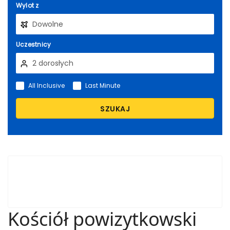
Wylot z
Uczestnicy
All Inclusive
Last Minute
SZUKAJ
Kościół powizytkowski