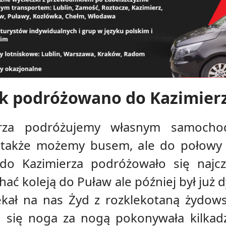
ak podróżowano do Kazimierz
ierza podróżujemy własnym samoch
także możemy busem, ale do połowy 
o Kazimierza podróżowało się najczę
hać koleją do Puław ale później był już 
ekał na nas Żyd z rozklekotaną żydows
c się noga za nogą pokonywała kilkadz