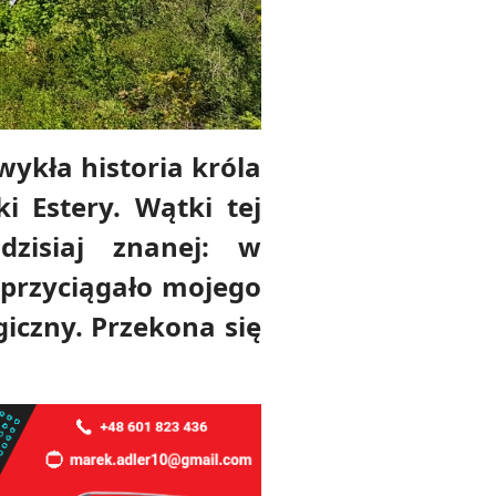
ykła historia króla
i Estery. Wątki tej
dzisiaj znanej: w
 przyciągało mojego
iczny. Przekona się