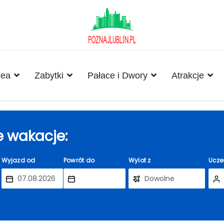
ea
Zabytki
Pałace i Dwory
Atrakcje
 wakacje:
Wyjazd od
Powrót do
Wylot z
Ucze