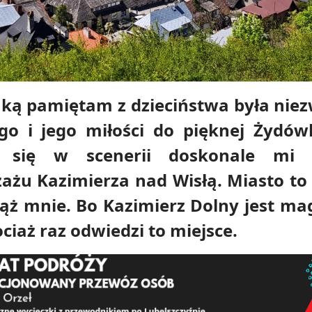
aką pamiętam z dzieciństwa była niezw
go i jego miłości do pięknej Żydówk
y się w scenerii doskonale mi 
żu Kazimierza nad Wisłą. Miasto to
iąż mnie. Bo
Kazimierz Dolny jest mag
ciaż raz odwiedzi to miejsce.