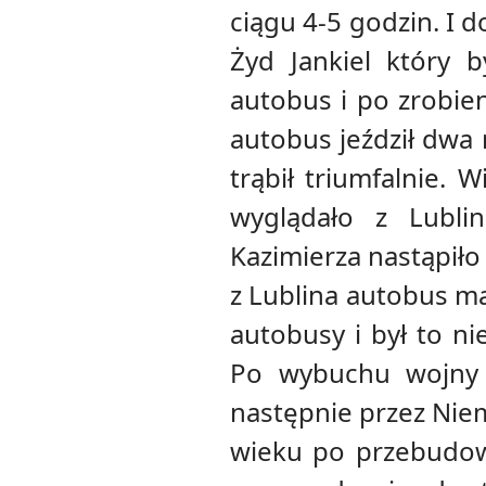
ciągu 4-5 godzin. I 
Żyd Jankiel który 
autobus i po zrobien
autobus jeździł dwa 
trąbił triumfalnie. 
wyglądało z Lubli
Kazimierza nastąpiło
z Lublina autobus ma
autobusy i był to n
Po wybuchu wojny 
następnie przez Nie
wieku po przebudowi