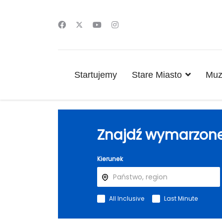
Startujemy
Stare Miasto
Muz
Znajdź wymarzone
Kierunek
All Inclusive
Last Minute