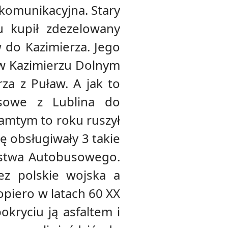
 komunikacyjna. Stary
u kupił zdezelowany
w do Kazimierza. Jego
k w Kazimierzu Dolnym
rza z Puław. A jak to
usowe z Lublina do
tamtym to roku ruszył
ę obsługiwały 3 takie
orstwa Autobusowego.
z polskie wojska a
piero w latach 60 XX
kryciu ją asfaltem i