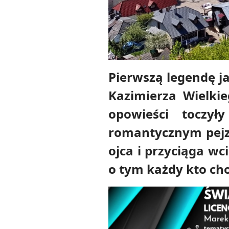
Pierwszą legendę j
Kazimierza Wielkie
opowieści toczył
romantycznym pejza
ojca i przyciąga wc
o tym każdy kto cho