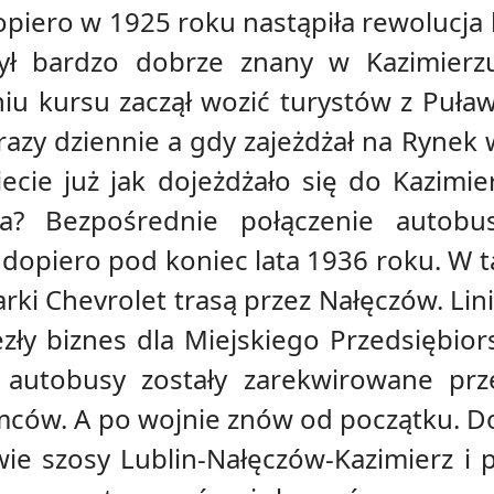
dopiero w 1925 roku nastąpiła rewolucja
był bardzo dobrze znany w Kazimierz
iu kursu zaczął wozić turystów z Puła
razy dziennie a gdy zajeżdżał na Ryne
Wiecie już jak dojeżdżało się do Kazimie
na? Bezpośrednie połączenie autob
 dopiero pod koniec lata 1936 roku. W 
rki Chevrolet trasą przez Nałęczów. Lini
iezły biznes dla Miejskiego Przedsiębi
autobusy zostały zarekwirowane prze
mców. A po wojnie znów od początku. Do
e szosy Lublin-Nałęczów-Kazimierz i po