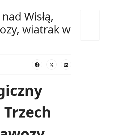
nad Wisłą,
ozy, wiatrak w
giczny
 Trzech
wąwozy.