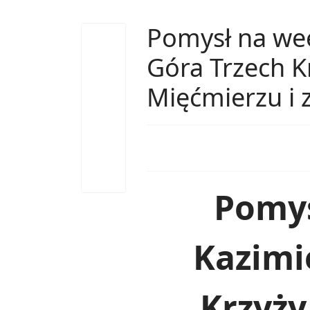
Pomysł na wee
Góra Trzech K
Mięćmierzu i
Pomys
Kazimi
Krzyży