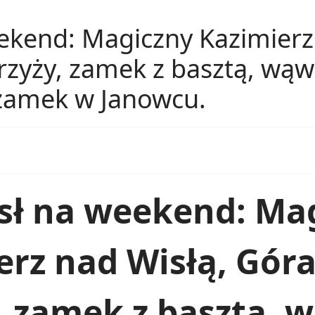
kend: Magiczny Kazimierz 
rzyży, zamek z basztą, wąw
 zamek w Janowcu.
ł na weekend: Ma
erz nad Wisłą, Góra
, zamek z basztą, 