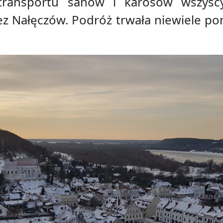
ransportu sanów i karosów wszyscy 
ez Nałęczów. Podróż trwała niewiele pon