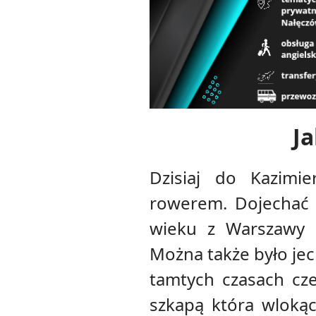
J
Dzisiaj do Kazim
rowerem. Dojechać 
wieku z Warszawy d
Można także było jec
tamtych czasach cz
szkapą która wloką