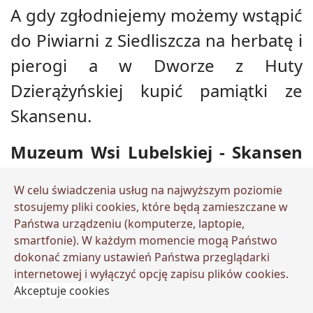
A gdy zgłodniejemy możemy wstąpić
do Piwiarni z Siedliszcza na herbatę i
pierogi a w Dworze z Huty
Dzierążyńskiej kupić pamiątki ze
Skansenu.
Muzeum Wsi Lubelskiej - Skansen
Lublin
to także inne
atrakcje w
W celu świadczenia usług na najwyższym poziomie
Lublinie
: pokazy ginących rzemiosł
stosujemy pliki cookies, które będą zamieszczane w
Państwa urządzeniu (komputerze, laptopie,
wiejskich, plastyka obrzędowa,
smartfonie). W każdym momencie mogą Państwo
tradycyjny zbiór płodów rolnych oraz
dokonać zmiany ustawień Państwa przeglądarki
internetowej i wyłączyć opcję zapisu plików cookies.
obrzędy związane z kalendarzem
Akceptuje cookies
świąt polskich jak np. Noc