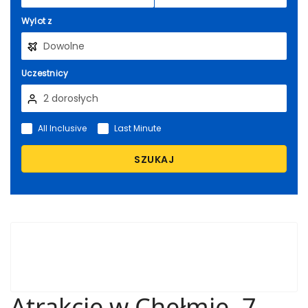
Wylot z
Uczestnicy
All Inclusive
Last Minute
SZUKAJ
Atrakcje w Chełmie. 7