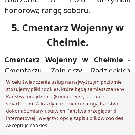
honorową rangę soboru.
5. Cmentarz Wojenny w
Chełmie.
Cmentarz Wojenny w Chełmie
-
Cmentarzu Żołnierzy Radzieckich
którzy wyzwolili Chełm z pod
W celu świadczenia usług na najwyższym poziomie
stosujemy pliki cookies, które będą zamieszczane w
okupacji niemieckiej a następnie
Państwa urządzeniu (komputerze, laptopie,
okupowali do końca lat
smartfonie). W każdym momencie mogą Państwo
dokonać zmiany ustawień Państwa przeglądarki
osiemdziesiątych XX wieku. Tutaj
internetowej i wyłączyć opcję zapisu plików cookies.
należy dodać, że cała Polska była pod
Akceptuje cookies