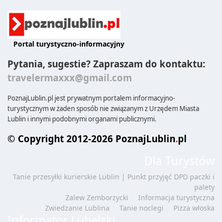
Portal turystyczno-informacyjny
Pytania, sugestie? Zapraszam do kontaktu:
travelermaxxx@gmail.com
PoznajLublin.pl jest prywatnym portalem informacyjno-
turystycznym w żaden sposób nie związanym z Urzędem Miasta
Lublin i innymi podobnymi organami publicznymi.
© Copyright 2012-2026 PoznajLublin
.
pl
Dla Turystów
Tanie przesyłki kurierskie Lublin | Punkt przyjęć DPD paczki i
palety
Zalew Zemborzycki
Informacja turystyczna
Zwiedzanie Lublina
Tanie noclegi
Pizza włoska
Informator Lubelski