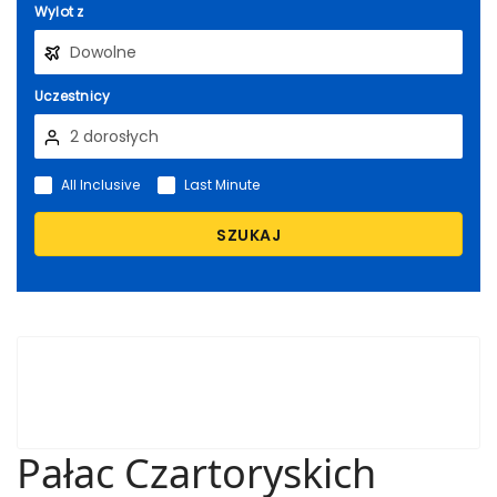
Wylot z
Uczestnicy
All Inclusive
Last Minute
SZUKAJ
Pałac Czartoryskich