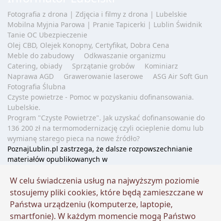
Fotografia z drona | Zdjęcia i filmy z drona | Lubelskie
Mobilna Myjnia Parowa | Pranie Tapicerki | Lublin Świdnik
Tanie OC Ubezpieczenie
Olej CBD, Olejek Konopny, Certyfikat, Dobra Cena
Meble do zabudowy
Odkwaszanie organizmu
Catering, obiady
Sprzątanie grobów
Kominiarz
Naprawa AGD
Grawerowanie laserowe
ASG Air Soft Gun
Fotografia Ślubna
Czyste powietrze - Pomoc w pozyskaniu dofinansowania.
Lubelskie.
Program "Czyste Powietrze". Jak uzyskać dofinansowanie do
136 200 zł na termomodernizację czyli ocieplenie domu lub
wymianę starego pieca na nowe źródło?
PoznajLublin.pl zastrzega, że dalsze rozpowszechnianie
materiałów opublikowanych w
portalu
www.poznajlublin.pl
jest zabronione bez zachowania
warunków korzystania z treści.
W celu świadczenia usług na najwyższym poziomie
Podstawa prawna: art. 25 ust. 1 pkt 1 b ustawy z dnia 4 lutego
stosujemy pliki cookies, które będą zamieszczane w
1994 r. o prawie autorskim i prawach pokrewnych. W celu
Państwa urządzeniu (komputerze, laptopie,
wykorzystania treści i zdjęć należy uzyskać zgodę twórcy
smartfonie). W każdym momencie mogą Państwo