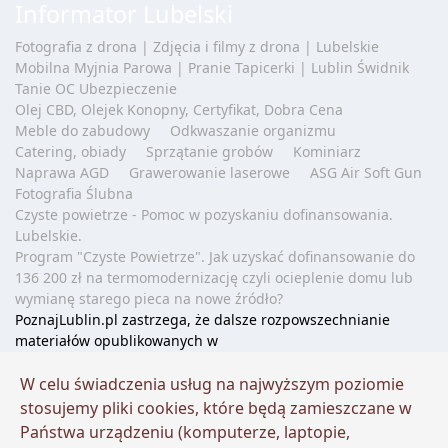
Informator Lubelski
Fotografia z drona | Zdjęcia i filmy z drona | Lubelskie
Mobilna Myjnia Parowa | Pranie Tapicerki | Lublin Świdnik
Tanie OC Ubezpieczenie
Olej CBD, Olejek Konopny, Certyfikat, Dobra Cena
Meble do zabudowy
Odkwaszanie organizmu
Catering, obiady
Sprzątanie grobów
Kominiarz
Naprawa AGD
Grawerowanie laserowe
ASG Air Soft Gun
Fotografia Ślubna
Czyste powietrze - Pomoc w pozyskaniu dofinansowania.
Lubelskie.
Program "Czyste Powietrze". Jak uzyskać dofinansowanie do
136 200 zł na termomodernizację czyli ocieplenie domu lub
wymianę starego pieca na nowe źródło?
PoznajLublin.pl zastrzega, że dalsze rozpowszechnianie
materiałów opublikowanych w
portalu
www.poznajlublin.pl
jest zabronione bez zachowania
W celu świadczenia usług na najwyższym poziomie
warunków korzystania z treści.
Podstawa prawna: art. 25 ust. 1 pkt 1 b ustawy z dnia 4 lutego
stosujemy pliki cookies, które będą zamieszczane w
1994 r. o prawie autorskim i prawach pokrewnych. W celu
Państwa urządzeniu (komputerze, laptopie,
wykorzystania treści i zdjęć należy uzyskać zgodę twórcy