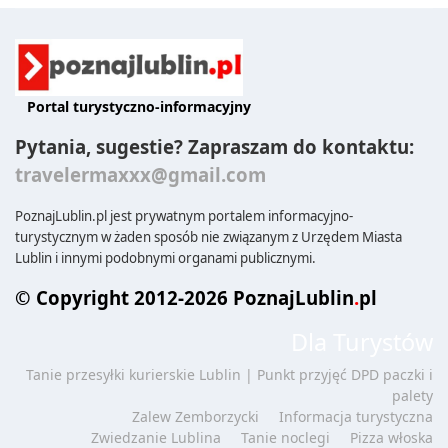
Portal turystyczno-informacyjny
Pytania, sugestie? Zapraszam do kontaktu:
travelermaxxx@gmail.com
PoznajLublin.pl jest prywatnym portalem informacyjno-
turystycznym w żaden sposób nie związanym z Urzędem Miasta
Lublin i innymi podobnymi organami publicznymi.
© Copyright 2012-2026 PoznajLublin
.
pl
Dla Turystów
Tanie przesyłki kurierskie Lublin | Punkt przyjęć DPD paczki i
palety
Zalew Zemborzycki
Informacja turystyczna
Zwiedzanie Lublina
Tanie noclegi
Pizza włoska