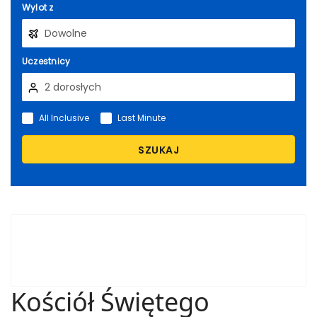
Wylot z
Uczestnicy
All Inclusive
Last Minute
SZUKAJ
Kościół Świętego