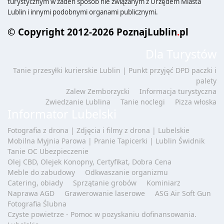
turystycznym w żaden sposób nie związanym z Urzędem Miasta
Lublin i innymi podobnymi organami publicznymi.
© Copyright 2012-2026 PoznajLublin
.
pl
Dla Turystów
Tanie przesyłki kurierskie Lublin | Punkt przyjęć DPD paczki i
palety
Zalew Zemborzycki
Informacja turystyczna
Zwiedzanie Lublina
Tanie noclegi
Pizza włoska
Informator Lubelski
Fotografia z drona | Zdjęcia i filmy z drona | Lubelskie
Mobilna Myjnia Parowa | Pranie Tapicerki | Lublin Świdnik
Tanie OC Ubezpieczenie
Olej CBD, Olejek Konopny, Certyfikat, Dobra Cena
Meble do zabudowy
Odkwaszanie organizmu
Catering, obiady
Sprzątanie grobów
Kominiarz
Naprawa AGD
Grawerowanie laserowe
ASG Air Soft Gun
Fotografia Ślubna
Czyste powietrze - Pomoc w pozyskaniu dofinansowania.