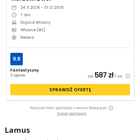
24.11.2026 - 01.12.2026
7
dni
Dojazd Własny
Własne (WŁ)
Nekera
9.9
Fantastyczny
587
zł
3 opinie
od
/ os.
SPRAWDŹ OFERTĘ
Powyższe treści pochodzą z serwisu Wakacje.pl
Zostań partnerem
Lamus