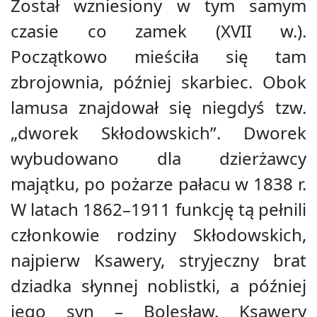
Został wzniesiony w tym samym
czasie co zamek (XVII w.).
Początkowo mieściła się tam
zbrojownia, później skarbiec. Obok
lamusa znajdował się niegdyś tzw.
„dworek Skłodowskich”. Dworek
wybudowano dla dzierżawcy
majątku, po pożarze pałacu w 1838 r.
W latach 1862–1911 funkcję tą pełnili
członkowie rodziny Skłodowskich,
najpierw Ksawery, stryjeczny brat
dziadka słynnej noblistki, a później
jego syn – Bolesław. Ksawery