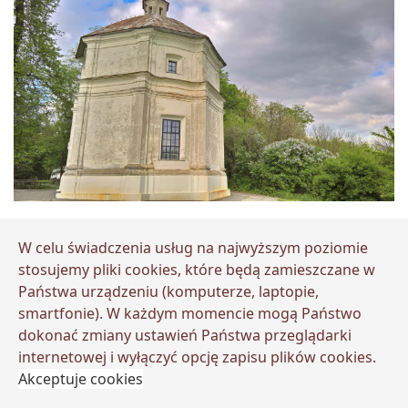
Lipa Sobieskiego
W celu świadczenia usług na najwyższym poziomie
W Zawieprzycach znajdował się
stosujemy pliki cookies, które będą zamieszczane w
Państwa urządzeniu (komputerze, laptopie,
niegdyś regularny ogród włoski,
smartfonie). W każdym momencie mogą Państwo
wzorowany na ogrodzie przy pałacu
dokonać zmiany ustawień Państwa przeglądarki
internetowej i wyłączyć opcję zapisu plików cookies.
Sobieskiego w Wilanowie. Dziś z
Akceptuje cookies
pięknego założenia parkowego nie