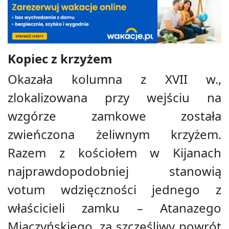
Kopiec z krzyżem
Okazała kolumna z XVII w.,
zlokalizowana przy wejściu na
wzgórze zamkowe została
zwieńczona żeliwnym krzyżem.
Razem z kościołem w Kijanach
najprawdopodobniej stanowią
votum wdzięczności jednego z
właścicieli zamku – Atanazego
Miączyńskiego, za szczęśliwy powrót