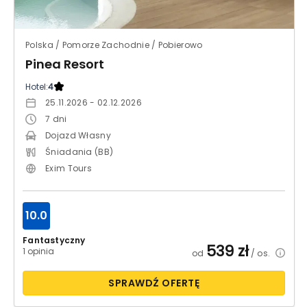
Polska / Pomorze Zachodnie / Pobierowo
Pinea Resort
Hotel:
4
25.11.2026 - 02.12.2026
7
dni
Dojazd Własny
Śniadania (BB)
Exim Tours
10.0
Fantastyczny
539
zł
1 opinia
od
/ os.
SPRAWDŹ OFERTĘ