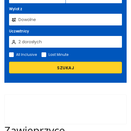
Wylot z
Uczestnicy
All Inclusive
Last Minute
SZUKAJ
Zawieprzyce -