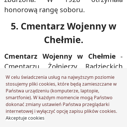
honorową rangę soboru.
5. Cmentarz Wojenny w
Chełmie.
Cmentarz Wojenny w Chełmie
-
Cmentarzu Żołnierzy Radzieckich
którzy wyzwolili Chełm z pod
W celu świadczenia usług na najwyższym poziomie
stosujemy pliki cookies, które będą zamieszczane w
okupacji niemieckiej a następnie
Państwa urządzeniu (komputerze, laptopie,
okupowali do końca lat
smartfonie). W każdym momencie mogą Państwo
dokonać zmiany ustawień Państwa przeglądarki
osiemdziesiątych XX wieku. Tutaj
internetowej i wyłączyć opcję zapisu plików cookies.
należy dodać, że cała Polska była pod
Akceptuje cookies