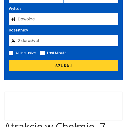
Wylot z
Uczestnicy
All Inclusive
Last Minute
SZUKAJ
Atrakcje w Chełmie. 7