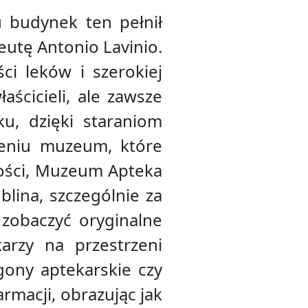
 budynek ten pełnił
eutę Antonio Lavinio.
ci leków i szerokiej
aścicieli, ale zawsze
u, dzięki staraniom
zeniu muzeum, które
zności, Muzeum Apteka
lina, szczególnie za
zobaczyć oryginalne
arzy na przestrzeni
gony aptekarskie czy
rmacji, obrazując jak