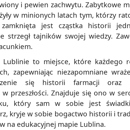
wiony i pewien zachwytu. Zabytkowe me
żyły w minionych latach tym, którzy rato
zamknięta jest cząstka historii jed
e strzegł tajników swojej wiedzy. Za
zacunkiem.
Lublinie to miejsce, które każdego r
ch, zapewniając niezapomniane wraże
rzenie się historii farmacji oraz
w przeszłości. Znajduje się ono w ser
u, który sam w sobie jest świadkiem
, kryje w sobie bogactwo historii i tra
w na edukacyjnej mapie Lublina.