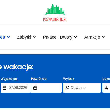
ea
Zabytki
Pałace i Dwory
Atrakcje
 wakacje:
Wyjazd od
Powrót do
Wylot z
Ucze