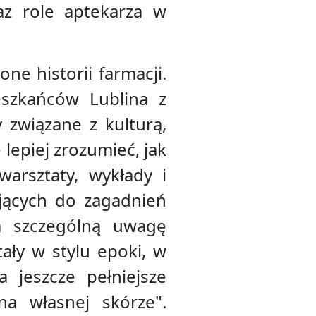
az role aptekarza w
ne historii farmacji.
eszkańców Lublina z
związane z kulturą,
lepiej zrozumieć, jak
warsztaty, wykłady i
ających do zagadnień
Na szczególną uwagę
ły w stylu epoki, w
 jeszcze pełniejsze
na własnej skórze".