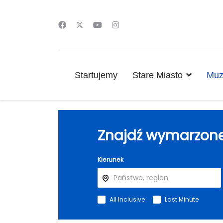
Startujemy
Stare Miasto
Muz
Znajdź wymarzone
Kierunek
All Inclusive
Last Minute