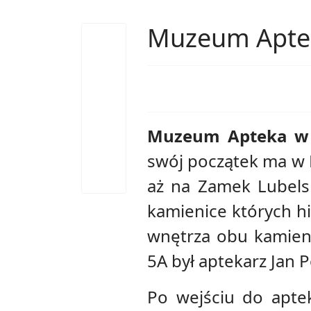
Muzeum Aptek
Muzeum Apteka w 
swój początek ma w 
aż na Zamek Lubelsk
kamienice których hi
wnętrza obu kamieni
5A był aptekarz Jan P
Po wejściu do aptek