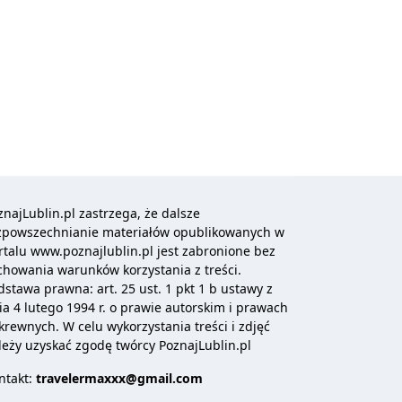
znajLublin.pl zastrzega, że dalsze
zpowszechnianie materiałów opublikowanych w
rtalu
www.poznajlublin.pl
jest zabronione bez
chowania warunków korzystania z treści.
dstawa prawna: art. 25 ust. 1 pkt 1 b ustawy z
ia 4 lutego 1994 r. o prawie autorskim i prawach
krewnych. W celu wykorzystania treści i zdjęć
leży uzyskać zgodę twórcy PoznajLublin.pl
ntakt:
travelermaxxx@gmail.com