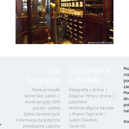
Dla
Informator
Po
ro
Turystów
Lubelski
po
za
Tanie przesyłki
Fotografia z drona |
Po
kurierskie Lublin |
Zdjęcia i filmy z drona |
dn
Punkt przyjęć DPD
Lubelskie
po
paczki i palety
Mobilna Myjnia Parowa
na
Zalew Zemborzycki
| Pranie Tapicerki |
Informacja turystyczna
Lublin Świdnik
Ko
o-
Zwiedzanie Lublina
Tanie OC