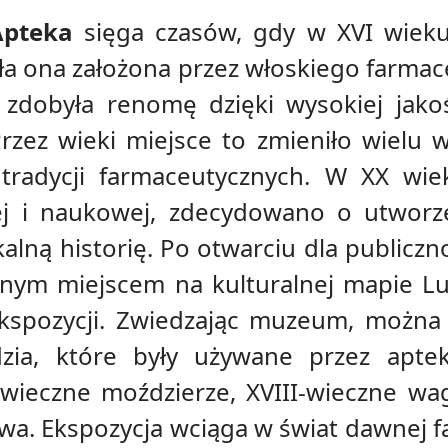
Apteka
sięga czasów, gdy w XVI wieku
ała ona założona przez włoskiego farmac
zdobyła renomę dzięki wysokiej jakoś
Przez wieki miejsce to zmieniło wielu wł
 tradycji farmaceutycznych. W XX wiek
nej i naukowej, zdecydowano o utwor
kalną historię. Po otwarciu dla public
żnym miejscem na kulturalnej mapie Lub
ekspozycji. Zwiedzając muzeum, można 
dzia, które były używane przez aptek
wieczne moździerze, XVIII-wieczne wa
twa. Ekspozycja wciąga w świat dawnej fa