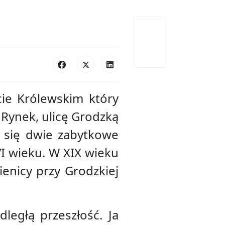
cie Królewskim który
Rynek, ulicę Grodzką
ą się dwie zabytkowe
VI wieku. W XIX wieku
enicy przy Grodzkiej
ległą przeszłość. Ja