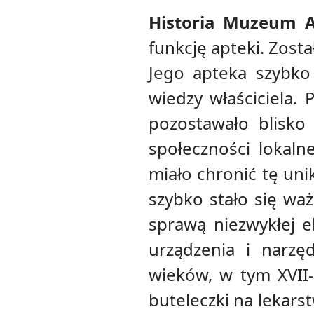
Historia Muzeum 
funkcję apteki. Zost
Jego apteka szybko 
wiedzy właściciela. 
pozostawało blisko
społeczności lokal
miało chronić tę uni
szybko stało się wa
sprawą niezwykłej 
urządzenia i narzę
wieków, w tym XVII-
buteleczki na lekars