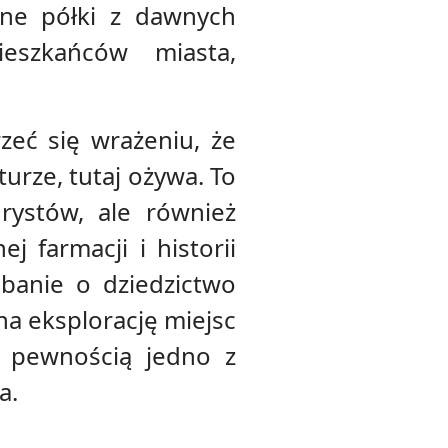
ane półki z dawnych
eszkańców miasta,
eć się wrażeniu, że
turze, tutaj ożywa. To
urystów, ale również
 farmacji i historii
banie o dziedzictwo
na eksplorację miejsc
 pewnością jedno z
a.