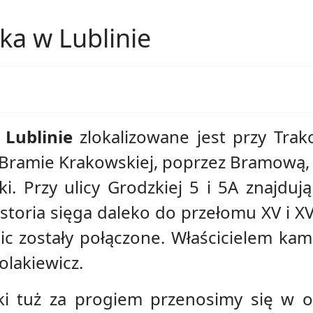
a w Lublinie
Lublinie
zlokalizowane jest przy Trak
Bramie Krakowskiej, poprzez Bramową, 
i. Przy ulicy Grodzkiej 5 i 5A znajduj
storia sięga daleko do przełomu XV i X
c zostały połączone. Właścicielem kami
olakiewicz.
i tuż za progiem przenosimy się w od