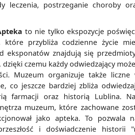
dy leczenia, postrzeganie choroby or
pteka
to nie tylko ekspozycje poświęco
, które przybliża codzienne życie mi
d eksponatów znajdują się przedmioty 
ą, dzięki czemu każdy odwiedzający może 
ści. Muzeum organizuje także liczne 
e, co jeszcze bardziej zbliża odwiedz
rią farmacji oraz historią Lublina. 
wnętrza muzeum, które zachowane zosta
kcjonował jako apteka. To pozwala na
rzeszłość i doświadczenie historii "